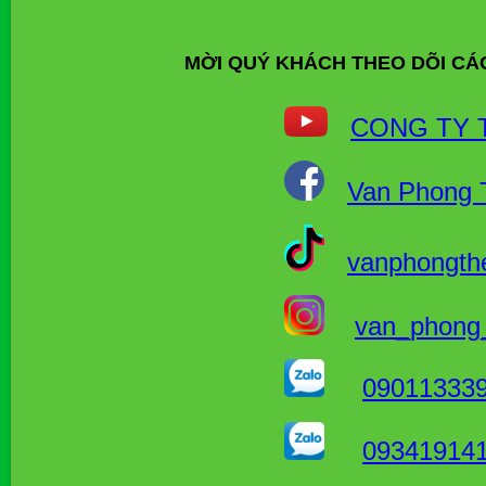
MỜI QUÝ KHÁCH THEO DÕI CÁ
CONG TY 
Van Phong 
vanphongth
van_phong
09011333
09341914