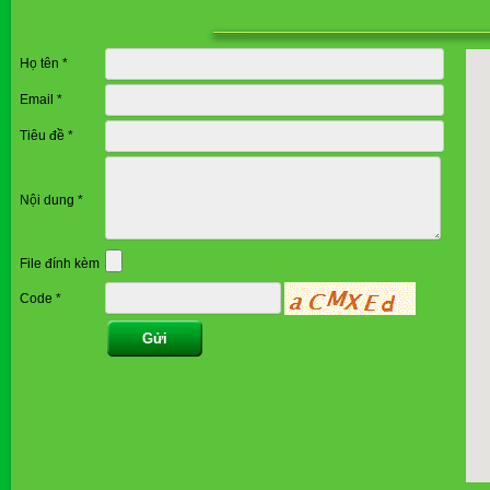
Họ tên
*
Email
*
Tiêu đề
*
Nội dung
*
File đính kèm
Code
*